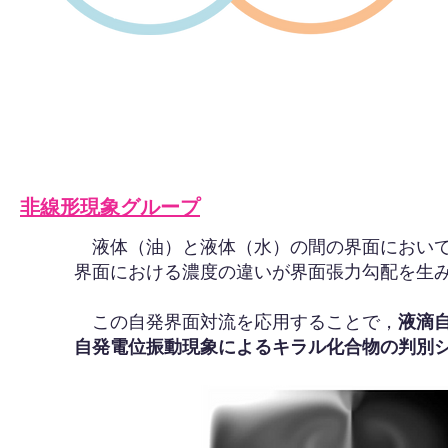
​非線形現象グループ
液体（油）と液体（水）の間の界面において
界面における濃度の違いが界面張力勾配を生
この自発界面対流を応用することで，
液滴
自発電位振動現象によるキラル化合物の判別