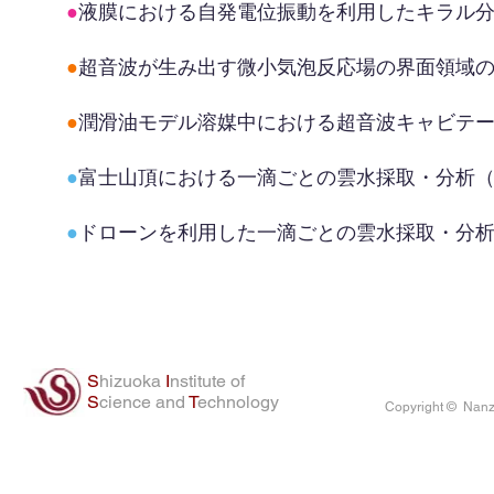
●
液膜における自発電位振動を利用したキラル
●
超音波が生み出す微小気泡反応場の界面領域
●
潤滑油モデル溶媒中における超音波キャビテ
●
富士山頂における一滴ごとの雲水採取・分析
●
ドローンを利用した一滴ごとの雲水採取・分
S
hizuoka
I
nstitute of
S
cience and
T
echnology
Copyright © Nanza