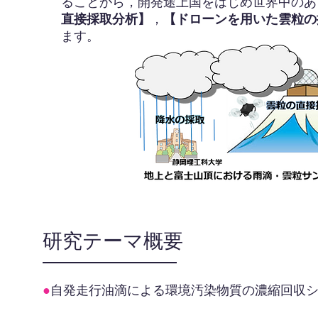
ることから，開発途上国をはじめ世界中のあ
直接採取分析】
，
【ドローンを用いた雲粒の
ます。
​研究テーマ概要
●
自発走行油滴による環境汚染物質の濃縮回収