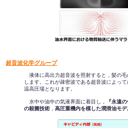
超音波化学グループ
液体に高出力超音波を照射すると，髪の毛
します。これが疎密波である超音波によって
温高圧場となります。
水中や油中の気液界面に着目し，
『永遠の
の殺菌技術
，
高圧重機内を模した潤滑油モデ